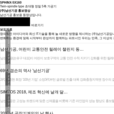
SPHINX-5X160
Twin-spindle type 초대형 정밀 5축 가공기
(주)남선기공 홍보영상
남선기공 홍보용 동영상입니다.
바로가기
보도자료
2
창의적인 아이디어와 최신 IT기술을 통해 늘 새로운 방향을 제시하는 (주)남선기공입
0
변화하는 환경에 맞춰 시작부터 완성까지 함께하는 파트너인 우리는 만족, 그 이상의
2
2
-
남선기공, 어린이 교통안전 릴레이 챌린지 동…
1
0
-
2
남선기공(손유구 대표)이 어린이 보호구역의 교통 안전 수칙 지키기 강화를 위한 릴레
2
0
7
2
2
-
69년 겸손의 역사 '남선기공'
1
0
-
2
2代 손종현 회장 ‘100년 기업’ 소망3代부턴 글로벌 진출 대폭 강화충청지역엔 장수
2
0
7
2
2
-
SIMTOS 2018, 제조 혁신에 날개 달…
1
0
-
2
남선기공은 고성능 트렌드에 맞춘 신제품을 비롯해 기존 라인업의 성능 향상도 홍보할 계
0
0
6
2
2
-
2017년 공작기계인의 날 행사
1