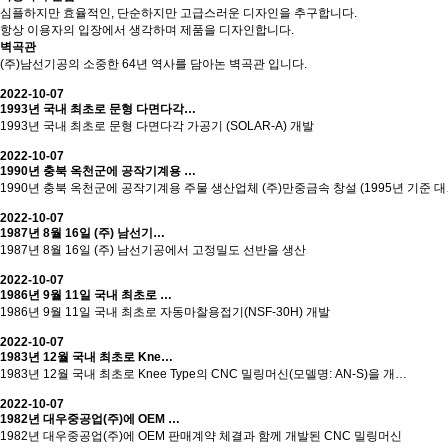
심플하지만 효율적인, 단순하지만 고급스러운 디자인을 추구합니다.
항상 이용자의 입장에서 생각하며 제품을 디자인합니다.
벽곡관
(주)남선기공의 소중한 64년 역사를 담아논 벽곡관 입니다.
2022-10-07
1993년 국내 최초로 문형 다면다각…
1993년 국내 최초로 문형 다면다각 가공기 (SOLAR-A) 개발
2022-10-07
1990년 충북 옥천군에 공작기계용 …
1990년 충북 옥천군에 공작기계용 주물 생산업체 (주)만중금속 창설 (1995년 기준 
2022-10-07
1987년 8월 16일 (주) 남선기…
1987년 8월 16일 (주) 남선기공에서 고정밀도 선반을 생산
2022-10-07
1986년 9월 11일 국내 최초로 …
1986년 9월 11일 국내 최초로 자동마찰용접기(NSF-30H) 개발
2022-10-07
1983년 12월 국내 최초로 Kne…
1983년 12월 국내 최초로 Knee Type의 CNC 밀링머신(모델명: AN-S)을 개…
2022-10-07
1982년 대우중공업(주)에 OEM …
1982년 대우중공업(주)에 OEM 판매계약 체결과 함께 개발된 CNC 밀링머신