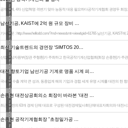
0
-
2
공작기계, 4차 산업혁명 격변기 맞아 능동적 대응 필요하다공작기계협회 권영두 회장, ‘제17
0
0
6
2
2
-
남선기공, KAIST에 2억 원 규모 장비 …
1
0
-
2
기사원문 : http://www.hellodd.com/?md=news&mt=view&pid=61765 남선기공, KA
0
0
6
2
2
-
최신 기술트렌드의 경연장 ‘SIMTOS 20…
1
0
-
2
산업통상자원부(장관 주형환)가 주최하고 한국공작기계산업협회(회장 손종현)가 주관하는 ‘
0
0
6
2
2
-
대전 향토기업 남선기공 기계로 명품 시계 피…
1
0
-
2
국내 첫 수출 계약 큰 성과, 동종업계 해외 기업과 경합 세계 유명 시계를 대전의 
0
0
6
2
2
-
손종현 대전상공회의소 회장이 바라본 ‘대전 …
1
0
-
2
최근 대전의 63개 경제 단체 대표로 구성된 대전경제및사회단체대표자회의와 대전시개
0
0
6
2
2
-
손종현 공작기계협회장 "초정밀가공 …
1
0
-
2