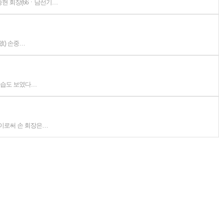
현 회장(66ㆍ남선기…
故) 손중…
모습도 보였다…
이로써 손 회장은…