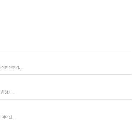
 행정안전부의…
기 충청기…
 마더머신…