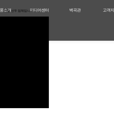
품소개
미디어센터
벽곡관
고객
술집약형 선두 업체입니다.