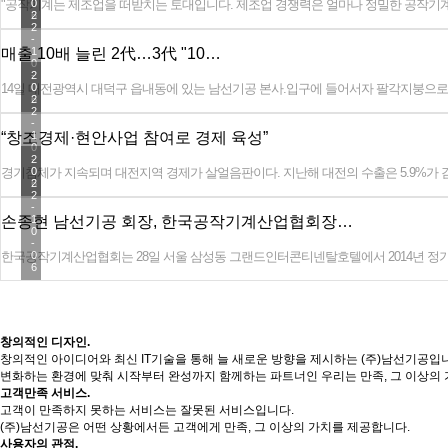
"공작기계는 제조업을 떠받치는 토대입니다. 제조업 경쟁력은 얼마나 정밀한 공작기
0
0
6
2
2
-
매출 10배 늘린 2代…3代 "10…
1
0
-
2
14일 대전광역시 대덕구 읍내동에 있는 남선기공 본사.입구에 들어서자 팔각지붕으로 된
0
0
6
2
2
-
“창조경제·현안사업 참여로 경제 육성”
1
0
-
2
경기침체가 지속되며 대전지역 경제가 살얼음판이다. 지난해 대전의 수출은 5.9%가 
0
0
6
2
2
-
손종현 남선기공 회장, 한국공작기계산업협회장…
1
0
-
한국공작기계산업협회는 28일 서울 삼성동 그랜드인터콘티넨탈호텔에서 2014년 정기
0
6
창의적인 디자인.
창의적인 아이디어와 최신 IT기술을 통해 늘 새로운 방향을 제시하는 (주)남선기공입
변화하는 환경에 맞춰 시작부터 완성까지 함께하는 파트너인 우리는 만족, 그 이상의
고객만족 서비스.
고객이 만족하지 못하는 서비스는 잘못된 서비스입니다.
(주)남선기공은 어떤 상황에서든 고객에게 만족, 그 이상의 가치를 제공합니다.
사용자의 관점.