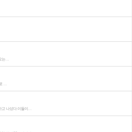
 오는…
로 …
하고 나섰다.이들이…